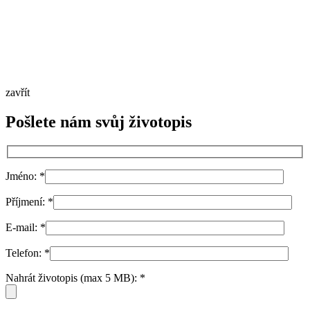
zavřít
Pošlete nám svůj životopis
Jméno:
*
Příjmení:
*
E-mail:
*
Telefon:
*
Nahrát životopis (max 5 MB):
*