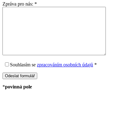
Zpráva pro nás:
*
Souhlasím
se
zpracováním osobních údajů
*
*
povinná pole