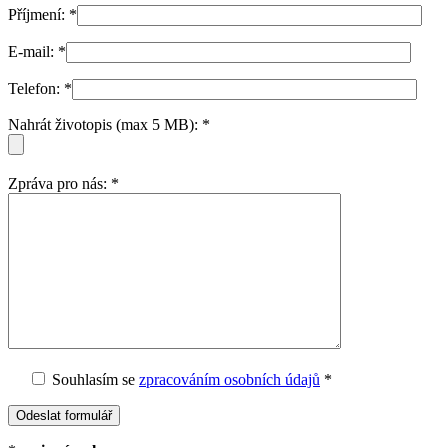
Příjmení:
*
E-mail:
*
Telefon:
*
Nahrát životopis (max 5 MB):
*
Zpráva pro nás:
*
Souhlasím
se
zpracováním osobních údajů
*