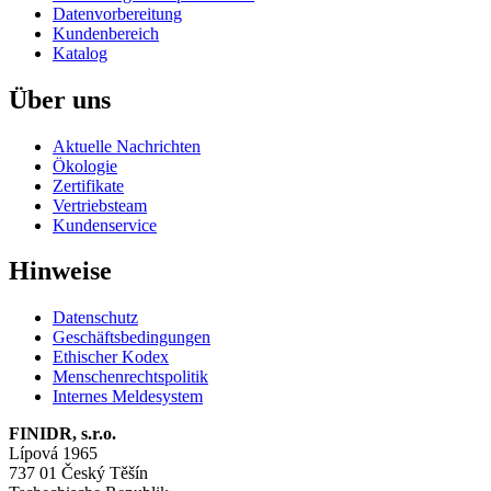
Datenvorbereitung
Kundenbereich
Katalog
Über uns
Aktuelle Nachrichten
Ökologie
Zertifikate
Vertriebsteam
Kundenservice
Hinweise
Datenschutz
Geschäftsbedingungen
Ethischer Kodex
Menschenrechtspolitik
Internes Meldesystem
FINIDR, s.r.o.
Lípová 1965
737 01 Český Těšín