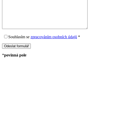
Souhlasím
se
zpracováním osobních údajů
*
*
povinná pole