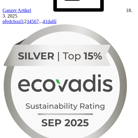
Ganzer Artikel
18.
3. 2025
předchozí
1
2
3
4
5
6
7
...
41
další