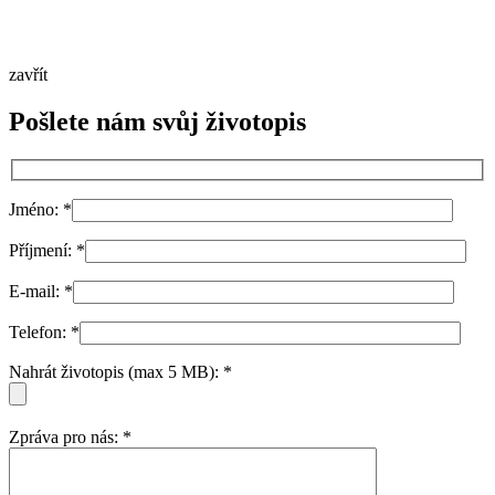
zavřít
Pošlete nám svůj životopis
Jméno:
*
Příjmení:
*
E-mail:
*
Telefon:
*
Nahrát životopis (max 5 MB):
*
Zpráva pro nás:
*