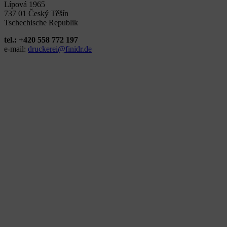
Lípová 1965
737 01 Český Těšín
Tschechische Republik
tel.: +420 558 772 197
e-mail:
druckerei@finidr.de