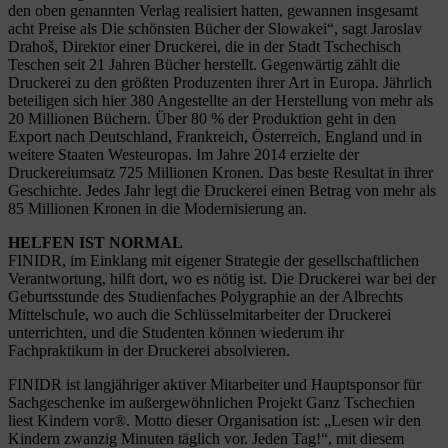
den oben genannten Verlag realisiert hatten, gewannen insgesamt
acht Preise als Die schönsten Bücher der Slowakei“, sagt Jaroslav
Drahoš, Direktor einer Druckerei, die in der Stadt Tschechisch
Teschen seit 21 Jahren Bücher herstellt. Gegenwärtig zählt die
Druckerei zu den größten Produzenten ihrer Art in Europa. Jährlich
beteiligen sich hier 380 Angestellte an der Herstellung von mehr als
20 Millionen Büchern. Über 80 % der Produktion geht in den
Export nach Deutschland, Frankreich, Österreich, England und in
weitere Staaten Westeuropas. Im Jahre 2014 erzielte der
Druckereiumsatz 725 Millionen Kronen. Das beste Resultat in ihrer
Geschichte. Jedes Jahr legt die Druckerei einen Betrag von mehr als
85 Millionen Kronen in die Modernisierung an.
HELFEN IST NORMAL
FINIDR, im Einklang mit eigener Strategie der gesellschaftlichen
Verantwortung, hilft dort, wo es nötig ist. Die Druckerei war bei der
Geburtsstunde des Studienfaches Polygraphie an der Albrechts
Mittelschule, wo auch die Schlüsselmitarbeiter der Druckerei
unterrichten, und die Studenten können wiederum ihr
Fachpraktikum in der Druckerei absolvieren.
FINIDR ist langjähriger aktiver Mitarbeiter und Hauptsponsor für
Sachgeschenke im außergewöhnlichen Projekt Ganz Tschechien
liest Kindern vor®. Motto dieser Organisation ist: „Lesen wir den
Kindern zwanzig Minuten täglich vor. Jeden Tag!“, mit diesem