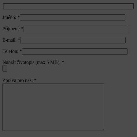
Jméno:
*
Příjmení:
*
E-mail:
*
Telefon:
*
Nahrát životopis (max 5 MB):
*
Zpráva pro nás:
*