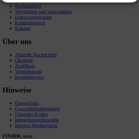
Buchbinderei
Veredelung und Spezialitäten
Datenvorbereitung
Kundenbereich
Katalog
Über uns
Aktuelle Nachrichten
Ökologie
Zertifikate
Vertriebsteam
Kundenservice
Hinweise
Datenschutz
Geschäftsbedingungen
Ethischer Kodex
Menschenrechtspolitik
Internes Meldesystem
FINIDR, s.r.o.