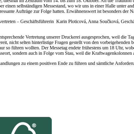
sse, diesmal im Zeitraum vom 14. bis zum 18. Oktober. An die Traditio
er einen selbständigen Messestand, wo wir uns in einer Halle unter a
eressante Aufträge zur Folge hatten. Erwähnenswert ist besonders der N
vertreten – Geschäftsführerin Karin Ploticová, Anna Součková, Gesch
ntsprechende Vertretung unserer Druckerei ausgesprochen, weil die Tag
it, nicht selten hinterlistige Fragen gestellt von den vorbeigehende
nur so führen wollten. Der Messetag endete frühestens um 18 Uhr, wobe
eort, sondern auch in Folge vom Stau, weil die Kraftwagenkolonnen a
rhandlungen zu einem positiven Ende zu führen und sämtliche Anforder