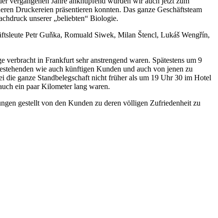
n der vergangenen Jahre anknüpfend wurden wir auch jetzt zum
nderen Druckereien präsentieren konnten. Das ganze Geschäftsteam
achdruck unserer „beliebten“ Biologie.
äftsleute Petr Guňka, Romuald Siwek, Milan Štencl, Lukáš Wengřín,
e verbracht in Frankfurt sehr anstrengend waren. Spätestens um 9
n bestehenden wie auch künftigen Kunden und auch von jenen zu
i die ganze Standbelegschaft nicht früher als um 19 Uhr 30 im Hotel
uch ein paar Kilometer lang waren.
ungen gestellt von den Kunden zu deren völligen Zufriedenheit zu