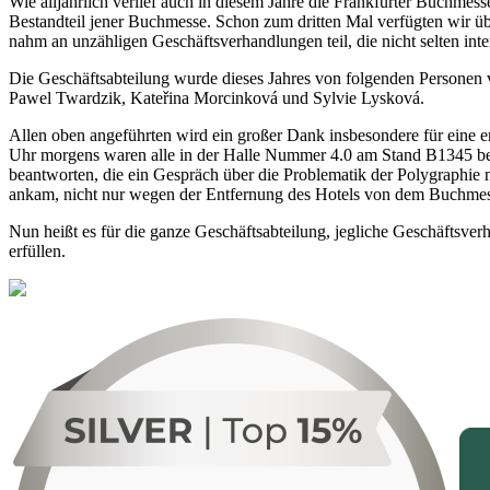
Wie alljährlich verlief auch in diesem Jahre die Frankfurter Buchme
Bestandteil jener Buchmesse. Schon zum dritten Mal verfügten wir üb
nahm an unzähligen Geschäftsverhandlungen teil, die nicht selten int
Die Geschäftsabteilung wurde dieses Jahres von folgenden Personen 
Pawel Twardzik, Kateřina Morcinková und Sylvie Lysková.
Allen oben angeführten wird ein großer Dank insbesondere für eine e
Uhr morgens waren alle in der Halle Nummer 4.0 am Stand B1345 bere
beantworten, die ein Gespräch über die Problematik der Polygraphie 
ankam, nicht nur wegen der Entfernung des Hotels von dem Buchmess
Nun heißt es für die ganze Geschäftsabteilung, jegliche Geschäftsve
erfüllen.