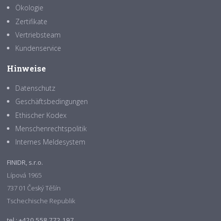
Ökologie
Zertifikate
Vertriebsteam
Kundenservice
Hinweise
Datenschutz
Geschäftsbedingungen
Ethischer Kodex
Menschenrechtspolitik
Internes Meldesystem
FINIDR, s.r.o.
Lípová 1965
737 01 Český Těšín
Tschechische Republik
tel.: +420 558 772 197