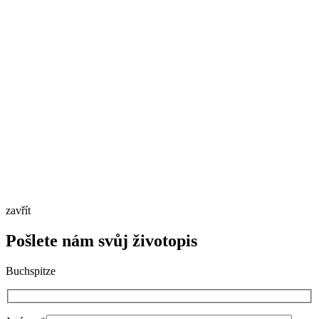
zavřít
Pošlete nám svůj životopis
Buchspitze