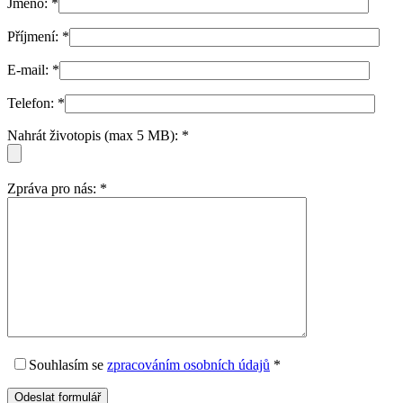
Jméno:
*
Příjmení:
*
E-mail:
*
Telefon:
*
Nahrát životopis (max 5 MB):
*
Zpráva pro nás:
*
Souhlasím
se
zpracováním osobních údajů
*